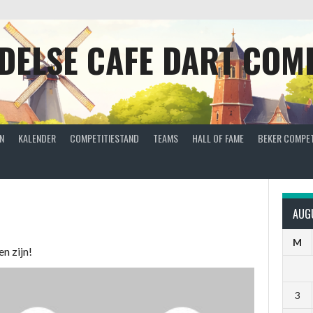
DELSE CAFE DART COMP
N
KALENDER
COMPETITIESTAND
TEAMS
HALL OF FAME
BEKER COMPET
AUG
M
en zijn!
3