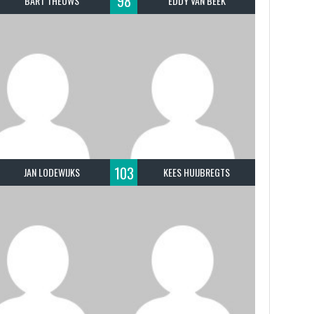
98
BART THEUWS
EDDY VAN BEEK
103
JAN LODEWIJKS
KEES HUIJBREGTS