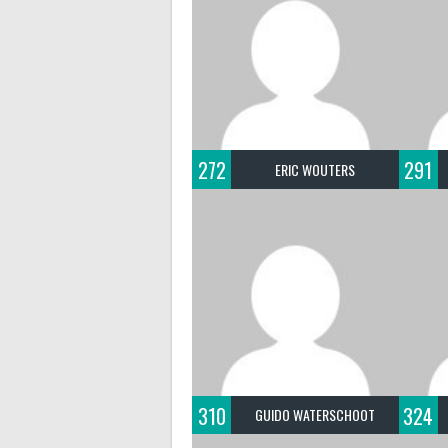
272
291
ERIC WOUTERS
310
324
GUIDO WATERSCHOOT