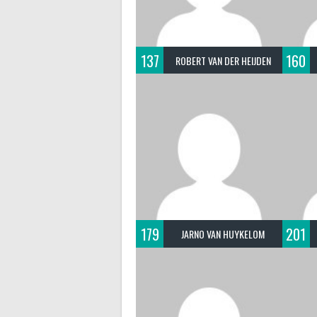
137
160
ROBERT VAN DER HEIJDEN
179
201
JARNO VAN HUYKELOM