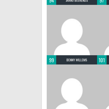
94
97
JARNO BEERENDS
99
101
BENNY WILLEMS