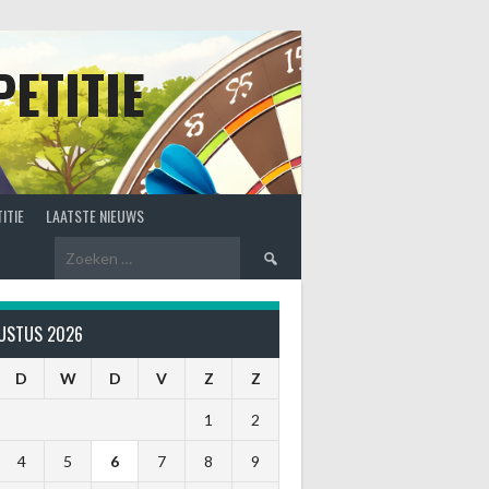
ETITIE
ITIE
LAATSTE NIEUWS
Zoeken
naar:
USTUS 2026
D
W
D
V
Z
Z
1
2
4
5
6
7
8
9