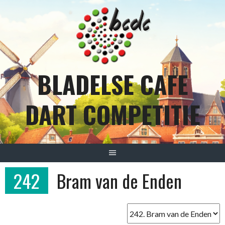
Spring
naar
inhoud
BLADELSE CAFE
DART COMPETITIE
242
Bram van de Enden