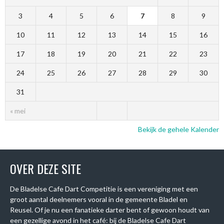
3
4
5
6
7
8
9
10
11
12
13
14
15
16
17
18
19
20
21
22
23
24
25
26
27
28
29
30
31
« mei
Bekijk de gehele Kalender
OVER DEZE SITE
De Bladelse Cafe Dart Competitie is een vereniging met een
groot aantal deelnemers vooral in de gemeente Bladel en
Reusel. Of je nu een fanatieke darter bent of gewoon houdt van
een gezellige avond in het café: bij de Bladelse Cafe Dart