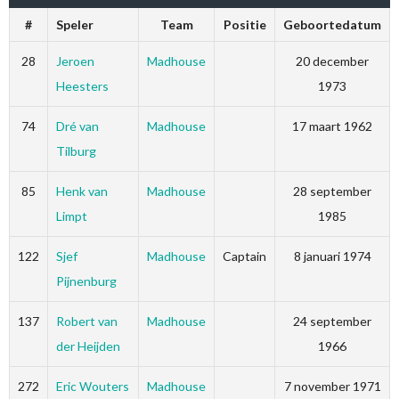
#
Speler
Team
Positie
Geboortedatum
28
Jeroen
Madhouse
20 december
Heesters
1973
74
Dré van
Madhouse
17 maart 1962
Tilburg
85
Henk van
Madhouse
28 september
Limpt
1985
122
Sjef
Madhouse
Captain
8 januari 1974
Pijnenburg
137
Robert van
Madhouse
24 september
der Heijden
1966
272
Eric Wouters
Madhouse
7 november 1971