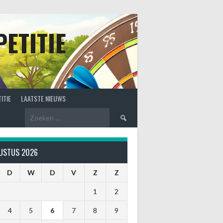
ETITIE
ITIE
LAATSTE NIEUWS
Zoeken
naar:
USTUS 2026
D
W
D
V
Z
Z
1
2
4
5
6
7
8
9