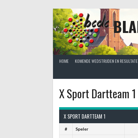
Spring
naar
inhoud
BLA
HOME
KOMENDE WEDSTRIJDEN EN RESULTATE
X Sport Dartteam 1
X SPORT DARTTEAM 1
#
Speler