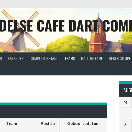
DELSE CAFE DART COMP
N
KALENDER
COMPETITIESTAND
TEAMS
HALL OF FAME
BEKER COMPET
AUG
M
Team
Positie
Geboortedatum
3