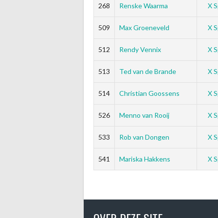
268
Renske Waarma
X S
509
Max Groeneveld
X S
512
Rendy Vennix
X S
513
Ted van de Brande
X S
514
Christian Goossens
X S
526
Menno van Rooij
X S
533
Rob van Dongen
X S
541
Mariska Hakkens
X S
OVER DEZE SITE