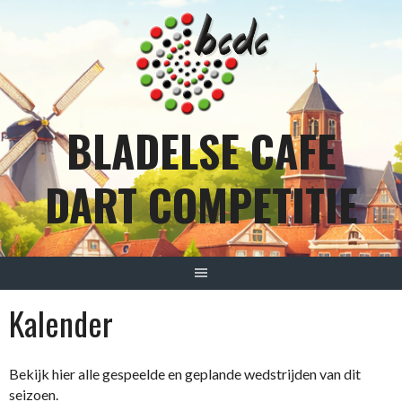
Spring
naar
inhoud
BLADELSE CAFE
DART COMPETITIE
Kalender
Bekijk hier alle gespeelde en geplande wedstrijden van dit
seizoen.