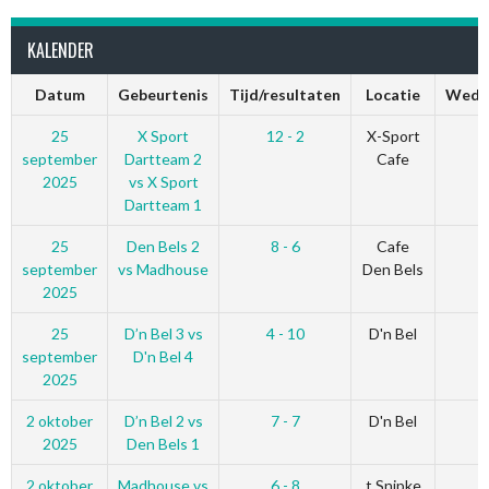
KALENDER
Datum
Gebeurtenis
Tijd/resultaten
Locatie
Wedst
25
X Sport
12 - 2
X-Sport
september
Dartteam 2
Cafe
2025
vs X Sport
Dartteam 1
25
Den Bels 2
8 - 6
Cafe
september
vs Madhouse
Den Bels
2025
25
D’n Bel 3 vs
4 - 10
D'n Bel
september
D'n Bel 4
2025
2 oktober
D’n Bel 2 vs
7 - 7
D'n Bel
2025
Den Bels 1
2 oktober
Madhouse vs
6 - 8
t Snipke