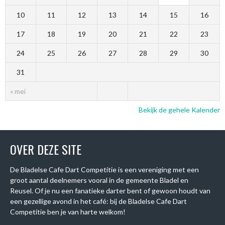
10
11
12
13
14
15
16
17
18
19
20
21
22
23
24
25
26
27
28
29
30
31
« mei
Bekijk de gehele Kalender
OVER DEZE SITE
De Bladelse Cafe Dart Competitie is een vereniging met een
groot aantal deelnemers vooral in de gemeente Bladel en
Reusel. Of je nu een fanatieke darter bent of gewoon houdt van
een gezellige avond in het café: bij de Bladelse Cafe Dart
Competitie ben je van harte welkom!