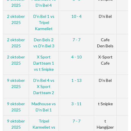
2025
D'n Bel 4
2 oktober
D’n Bel 1 vs
10 - 4
D'n Bel
2025
Tripel
Karmeliet
2 oktober
Den Bels 2
7 - 7
Cafe
2025
vs D'n Bel 3
Den Bels
2 oktober
X Sport
4 - 10
X-Sport
2025
Dartteam 1
Cafe
vs t Snipke
9 oktober
D’n Bel 4 vs
1 - 13
D'n Bel
2025
X Sport
Dartteam 2
9 oktober
Madhouse vs
3 - 11
t Snipke
2025
D'n Bel 1
9 oktober
Tripel
7 - 7
t
2025
Karmeliet vs
Hangijzer