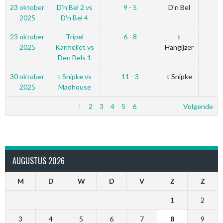
23 oktober
D’n Bel 2 vs
9 - 5
D'n Bel
2025
D'n Bel 4
23 oktober
Tripel
6 - 8
t
2025
Karmeliet vs
Hangijzer
Den Bels 1
30 oktober
t Snipke vs
11 - 3
t Snipke
2025
Madhouse
1
2
3
4
5
6
Volgende
AUGUSTUS 2026
M
D
W
D
V
Z
Z
1
2
3
4
5
6
7
8
9