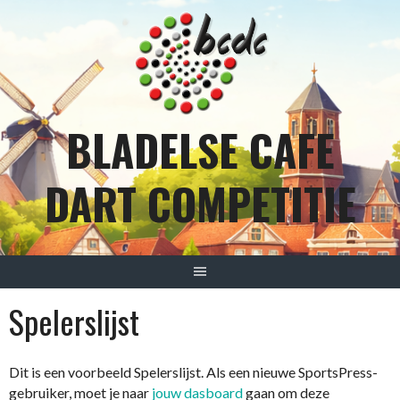
Spring
naar
inhoud
BLADELSE CAFE
DART COMPETITIE
Spelerslijst
Dit is een voorbeeld Spelerslijst. Als een nieuwe SportsPress-
gebruiker, moet je naar
jouw dasboard
gaan om deze