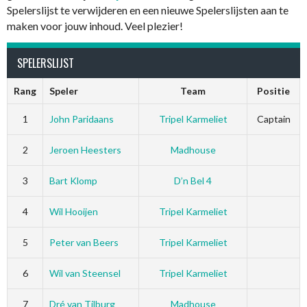
Spelerslijst te verwijderen en een nieuwe Spelerslijsten aan te
maken voor jouw inhoud. Veel plezier!
SPELERSLIJST
Rang
Speler
Team
Positie
1
John Paridaans
Tripel Karmeliet
Captain
2
Jeroen Heesters
Madhouse
3
Bart Klomp
D’n Bel 4
4
Wil Hooijen
Tripel Karmeliet
5
Peter van Beers
Tripel Karmeliet
6
Wil van Steensel
Tripel Karmeliet
7
Dré van Tilburg
Madhouse