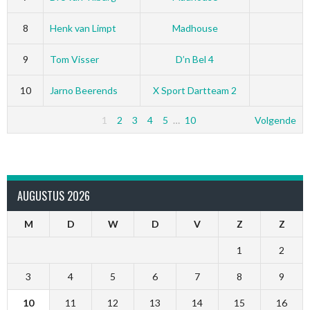
8
Henk van Limpt
Madhouse
9
Tom Visser
D’n Bel 4
10
Jarno Beerends
X Sport Dartteam 2
1
2
3
4
5
…
10
Volgende
AUGUSTUS 2026
M
D
W
D
V
Z
Z
1
2
3
4
5
6
7
8
9
10
11
12
13
14
15
16