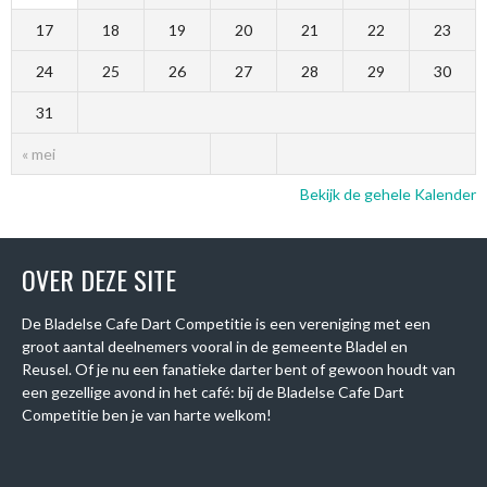
17
18
19
20
21
22
23
24
25
26
27
28
29
30
31
« mei
Bekijk de gehele Kalender
OVER DEZE SITE
De Bladelse Cafe Dart Competitie is een vereniging met een
groot aantal deelnemers vooral in de gemeente Bladel en
Reusel. Of je nu een fanatieke darter bent of gewoon houdt van
een gezellige avond in het café: bij de Bladelse Cafe Dart
Competitie ben je van harte welkom!