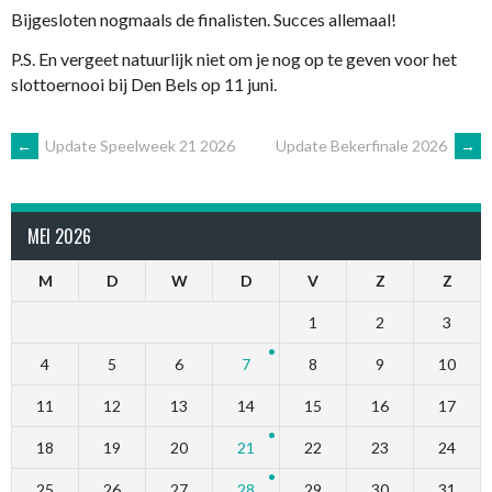
Bijgesloten nogmaals de finalisten. Succes allemaal!
P.S. En vergeet natuurlijk niet om je nog op te geven voor het
slottoernooi bij Den Bels op 11 juni.
BERICHTNAVIGATIE
←
Update Speelweek 21 2026
Update Bekerfinale 2026
→
MEI 2026
M
D
W
D
V
Z
Z
1
2
3
4
5
6
7
8
9
10
11
12
13
14
15
16
17
18
19
20
21
22
23
24
25
26
27
28
29
30
31