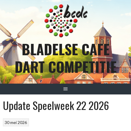
Spring
naar
inhoud
BLADELSE CAFE
DART COMPETITIE
Update Speelweek 22 2026
30 mei 2026