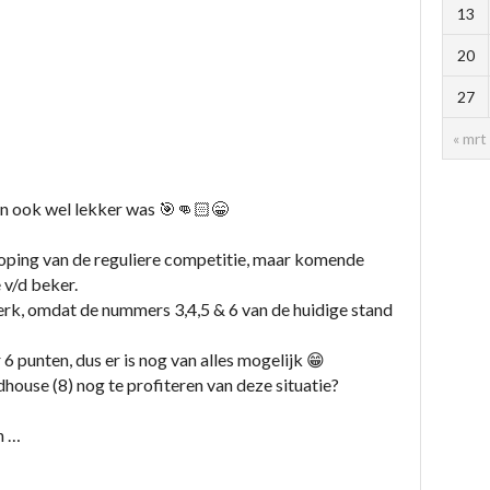
13
20
27
« mrt
n ook wel lekker was 🎯👊🏻😁
ping van de reguliere competitie, maar komende
 v/d beker.
rk, omdat de nummers 3,4,5 & 6 van de huidige stand
r 6 punten, dus er is nog van alles mogelijk 😁
house (8) nog te profiteren van deze situatie?
n …