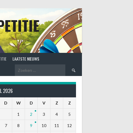
ETITIE
ITIE
LAATSTE NIEUWS
Zoeken
naar:
L 2026
D
W
D
V
Z
Z
1
2
3
4
5
7
8
9
10
11
12