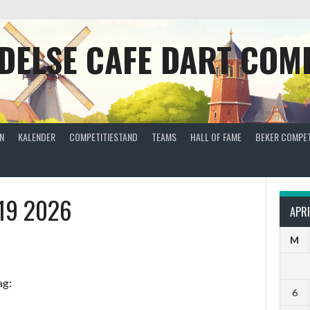
DELSE CAFE DART COMP
N
KALENDER
COMPETITIESTAND
TEAMS
HALL OF FAME
BEKER COMPET
19 2026
APRI
M
ag:
6