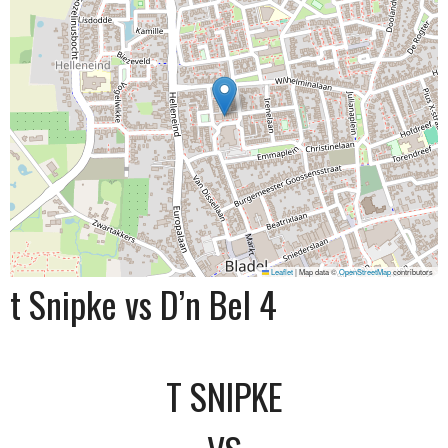
Leaflet
|
Map data ©
OpenStreetMap
contributors
t Snipke vs D’n Bel 4
T SNIPKE