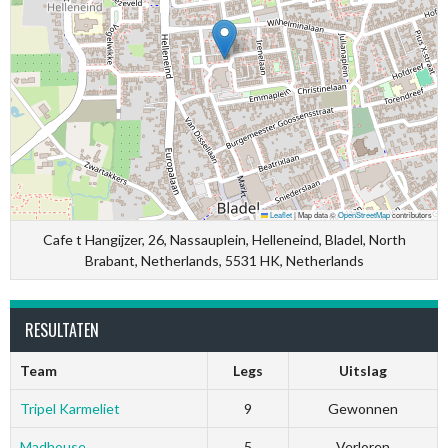
Leaflet
|
Map data ©
OpenStreetMap
contributors
Cafe t Hangijzer, 26, Nassauplein, Helleneind, Bladel, North
Brabant, Netherlands, 5531 HK, Netherlands
RESULTATEN
Team
Legs
Uitslag
Tripel Karmeliet
9
Gewonnen
Madhouse
5
Verloren