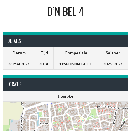
D’N BEL 4
DETAILS
Datum
Tijd
Competitie
Seizoen
28 mei 2026
20:30
1ste Divisie BCDC
2025-2026
LOCATIE
t Snipke