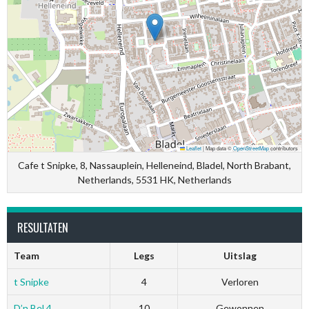
Leaflet
|
Map data ©
OpenStreetMap
contributors
Cafe t Snipke, 8, Nassauplein, Helleneind, Bladel, North Brabant,
Netherlands, 5531 HK, Netherlands
RESULTATEN
Team
Legs
Uitslag
t Snipke
4
Verloren
D’n Bel 4
10
Gewonnen