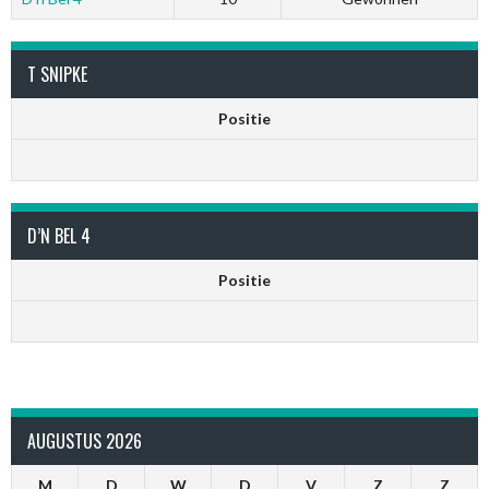
T SNIPKE
Positie
D’N BEL 4
Positie
AUGUSTUS 2026
M
D
W
D
V
Z
Z