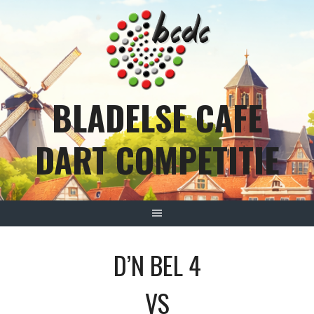
Spring
naar
inhoud
BLADELSE CAFE
DART COMPETITIE
D’N BEL 4
VS