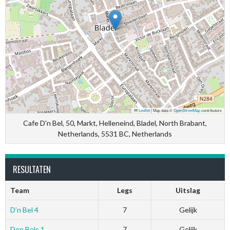
Leaflet
|
Map data ©
OpenStreetMap
contributors
Cafe D'n Bel, 50, Markt, Helleneind, Bladel, North Brabant,
Netherlands, 5531 BC, Netherlands
RESULTATEN
Team
Legs
Uitslag
D’n Bel 4
7
Gelijk
Den Bels 1
7
Gelijk