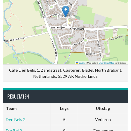
Leaflet
|
Map data ©
OpenStreetMap
contributors
Café Den Bels, 1, Zandstraat, Casteren, Bladel, North Brabant,
Netherlands, 5529 AP, Netherlands
RESULTATEN
Team
Legs
Uitslag
Den Bels 2
5
Verloren
D’n Bel 2
9
Gewonnen