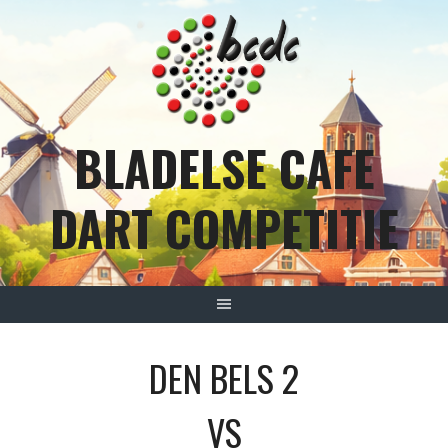
Spring
naar
inhoud
BLADELSE CAFE
DART COMPETITIE
DEN BELS 2
VS