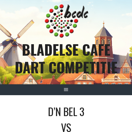
Spring
naar
inhoud
BLADELSE CAFE
DART COMPETITIE
D’N BEL 3
VS