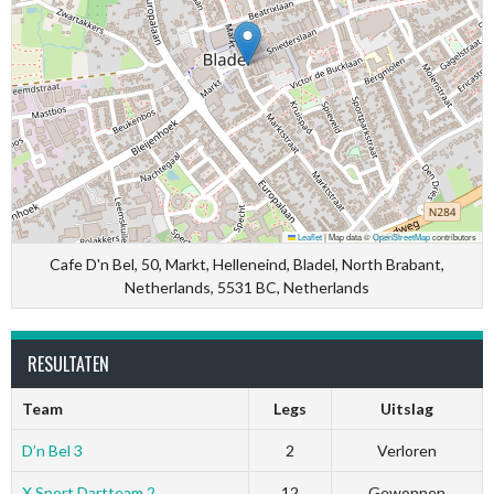
Leaflet
|
Map data ©
OpenStreetMap
contributors
Cafe D'n Bel, 50, Markt, Helleneind, Bladel, North Brabant,
Netherlands, 5531 BC, Netherlands
RESULTATEN
Team
Legs
Uitslag
D’n Bel 3
2
Verloren
X Sport Dartteam 2
12
Gewonnen