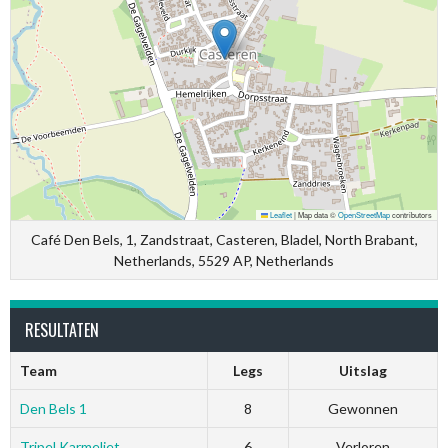
Leaflet
|
Map data ©
OpenStreetMap
contributors
Café Den Bels, 1, Zandstraat, Casteren, Bladel, North Brabant,
Netherlands, 5529 AP, Netherlands
RESULTATEN
Team
Legs
Uitslag
Den Bels 1
8
Gewonnen
Tripel Karmeliet
6
Verloren