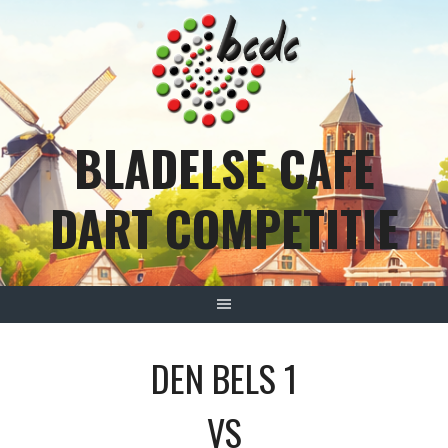
Spring
naar
inhoud
BLADELSE CAFE
DART COMPETITIE
DEN BELS 1
VS