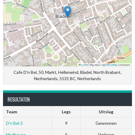
Leaflet
|
Map data ©
OpenStreetMap
contributors
Cafe D'n Bel, 50, Markt, Helleneind, Bladel, North Brabant,
Netherlands, 5531 BC, Netherlands
RESULTATEN
Team
Legs
Uitslag
D’n Bel 3
9
Gewonnen
Madhouse
5
Verloren