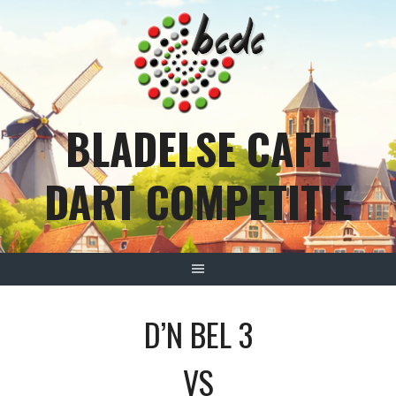
Spring
naar
inhoud
BLADELSE CAFE
DART COMPETITIE
D’N BEL 3
VS