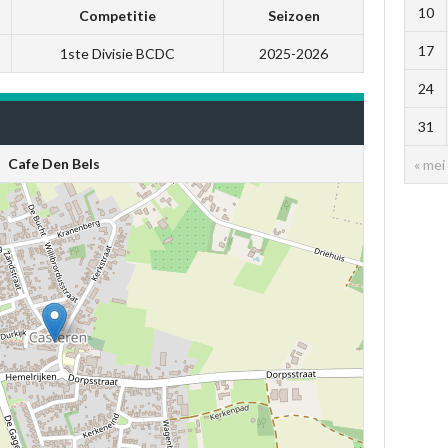
10
Competitie
Seizoen
17
1ste Divisie BCDC
2025-2026
24
31
Cafe Den Bels
« mei