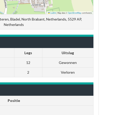
Leaflet
|
Map data ©
OpenStreetMap
contributors
teren, Bladel, North Brabant, Netherlands, 5529 AP,
Netherlands
Legs
Uitslag
12
Gewonnen
2
Verloren
Positie