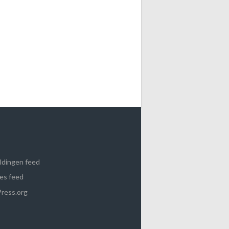
ldingen feed
es feed
ress.org