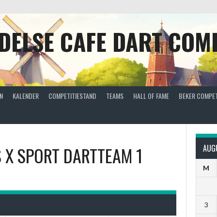
DELSE CAFE DART COMP
N
KALENDER
COMPETITIESTAND
TEAMS
HALL OF FAME
BEKER COMPET
S
X SPORT DARTTEAM 1
AUG
M
3