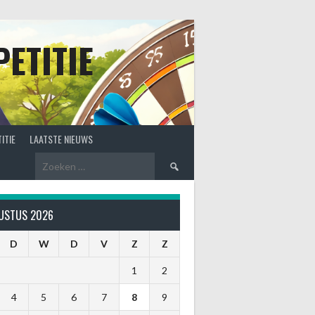
ETITIE
ITIE
LAATSTE NIEUWS
Zoeken
naar:
USTUS 2026
D
W
D
V
Z
Z
1
2
4
5
6
7
8
9