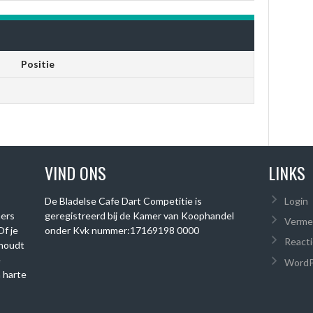
Positie
VIND ONS
LINKS
De Bladelse Cafe Dart Competitie is
Login
mers
geregistreerd bij de Kamer van Koophandel
Verme
Of je
onder
Kvk nummer:
17169198 0000
Reacti
 houdt
e
WordP
 harte