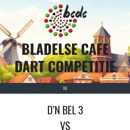
Spring
naar
inhoud
BLADELSE CAFE
DART COMPETITIE
D’N BEL 3
VS