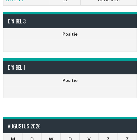
D’N BEL 3
Positie
D’N BEL 1
Positie
AUGUSTUS 2026
M
D
W
D
V
Z
Z