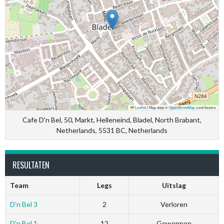
Leaflet
|
Map data ©
OpenStreetMap
contributors
Cafe D'n Bel, 50, Markt, Helleneind, Bladel, North Brabant,
Netherlands, 5531 BC, Netherlands
RESULTATEN
Team
Legs
Uitslag
D’n Bel 3
2
Verloren
D’n Bel 1
12
Gewonnen