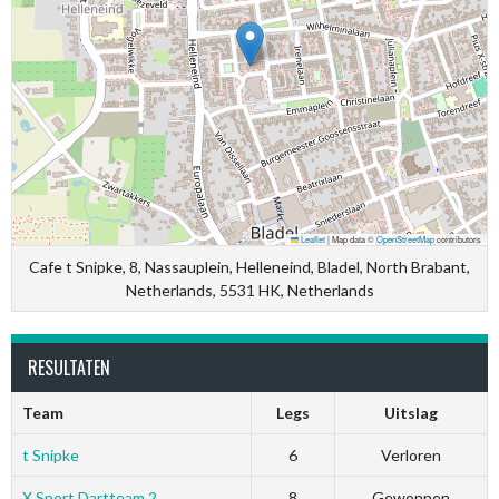
Leaflet
|
Map data ©
OpenStreetMap
contributors
Cafe t Snipke, 8, Nassauplein, Helleneind, Bladel, North Brabant,
Netherlands, 5531 HK, Netherlands
RESULTATEN
Team
Legs
Uitslag
t Snipke
6
Verloren
X Sport Dartteam 2
8
Gewonnen