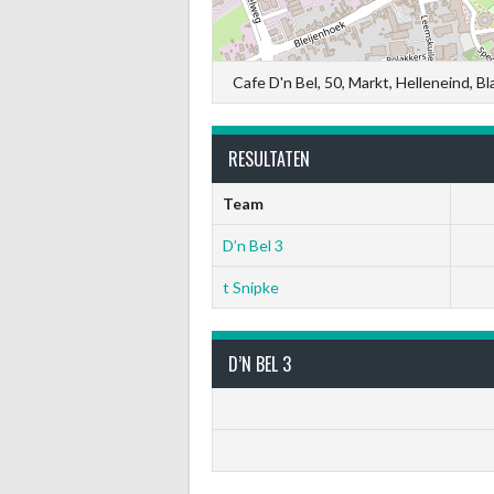
Cafe D'n Bel, 50, Markt, Helleneind, 
RESULTATEN
Team
D’n Bel 3
t Snipke
D’N BEL 3