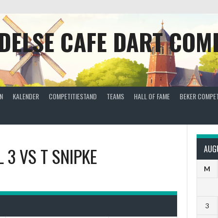
DELSE CAFE DART COMP
N
KALENDER
COMPETITIESTAND
TEAMS
HALL OF FAME
BEKER COMPET
L 3
VS
T SNIPKE
AUG
M
3