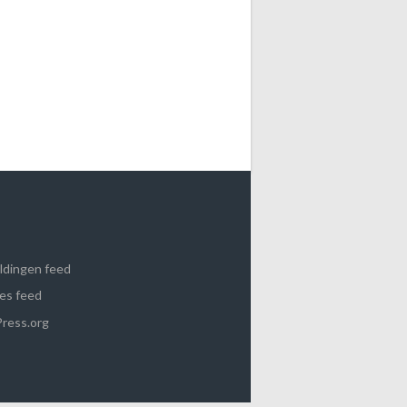
ldingen feed
es feed
ress.org