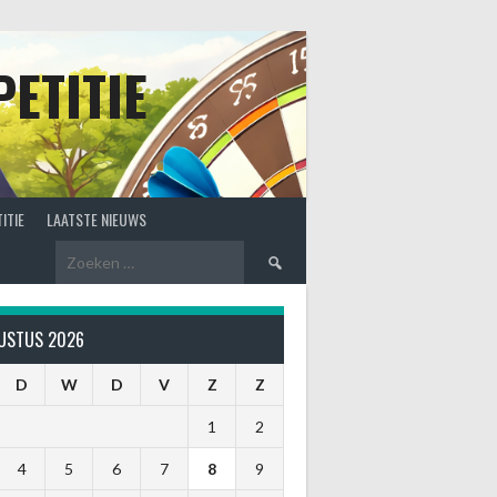
ETITIE
ITIE
LAATSTE NIEUWS
Zoeken
naar:
USTUS 2026
D
W
D
V
Z
Z
1
2
4
5
6
7
8
9