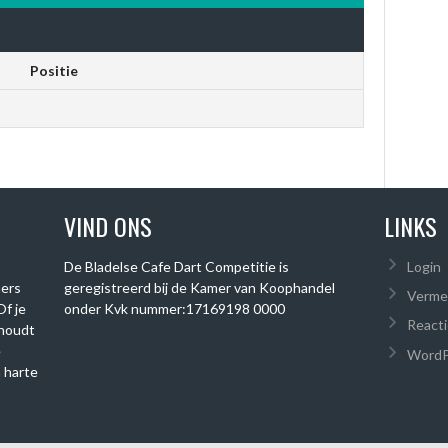
Positie
VIND ONS
LINKS
De Bladelse Cafe Dart Competitie is
Login
mers
geregistreerd bij de Kamer van Koophandel
Verme
Of je
onder
Kvk nummer:
17169198 0000
Reacti
 houdt
e
WordP
 harte