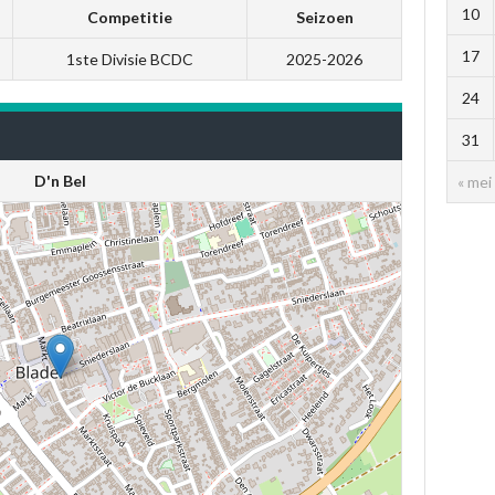
10
Competitie
Seizoen
17
1ste Divisie BCDC
2025-2026
24
31
D'n Bel
« mei