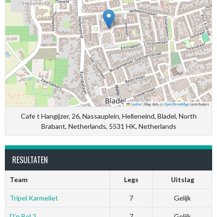
Leaflet
|
Map data ©
OpenStreetMap
contributors
Cafe t Hangijzer, 26, Nassauplein, Helleneind, Bladel, North
Brabant, Netherlands, 5531 HK, Netherlands
RESULTATEN
Team
Legs
Uitslag
Tripel Karmeliet
7
Gelijk
D’n Bel 2
7
Gelijk