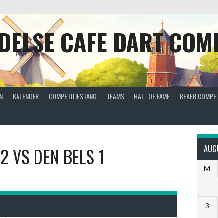
DELSE CAFE DART COMP
N
KALENDER
COMPETITIESTAND
TEAMS
HALL OF FAME
BEKER COMPET
 2
VS
DEN BELS 1
AUG
M
3