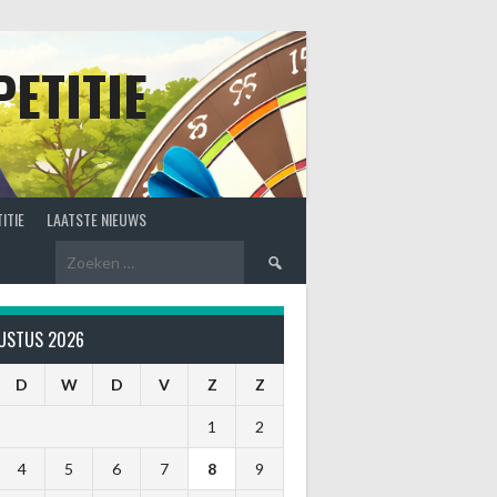
ETITIE
ITIE
LAATSTE NIEUWS
Zoeken
naar:
USTUS 2026
D
W
D
V
Z
Z
1
2
4
5
6
7
8
9