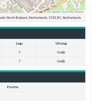
Leaflet
|
Map data ©
OpenStreetMap
contributors
Bladel, North Brabant, Netherlands, 5531 BC, Netherlands
Legs
Uitslag
7
Gelijk
7
Gelijk
Positie