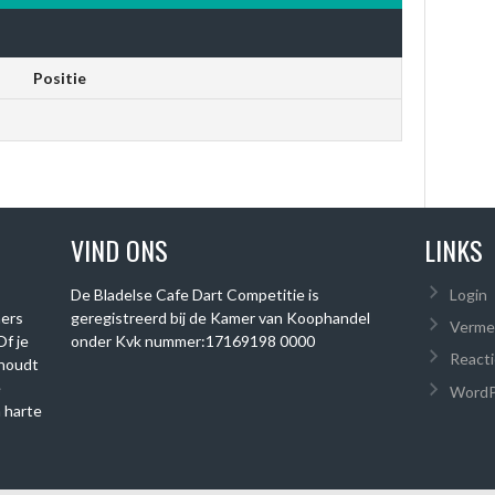
Positie
VIND ONS
LINKS
De Bladelse Cafe Dart Competitie is
Login
mers
geregistreerd bij de Kamer van Koophandel
Verme
Of je
onder
Kvk nummer:
17169198 0000
Reacti
 houdt
e
WordP
 harte