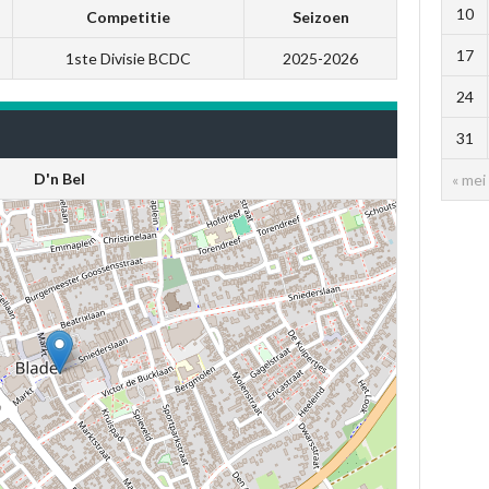
10
Competitie
Seizoen
17
1ste Divisie BCDC
2025-2026
24
31
D'n Bel
« mei