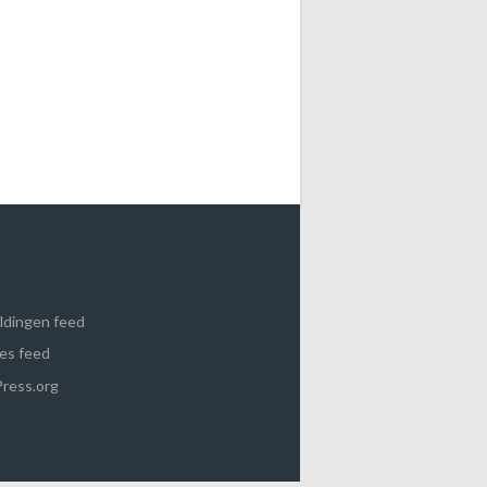
ldingen feed
es feed
ress.org